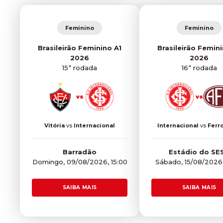
Feminino
Feminino
Brasileirão Feminino A1
Brasileirão Femini
2026
2026
15ª rodada
16ª rodada
vs
vs
Vitória
vs
Internacional
Internacional
vs
Ferro
Barradão
Estádio do SE
Domingo, 09/08/2026, 15:00
Sábado, 15/08/2026,
SAIBA MAIS
SAIBA MAIS