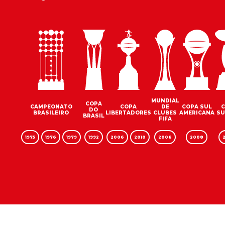
MUNDIAL
COPA
CAMPEONATO
COPA
DE
COPA SUL
DO
BRASILEIRO
LIBERTADORES
CLUBES
AMERICANA
S
BRASIL
FIFA
1975
1976
1979
1992
2006
2010
2006
2008