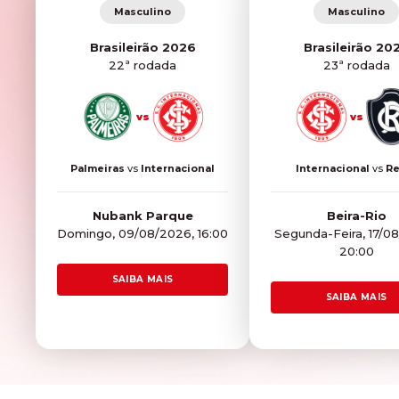
Masculino
Masculino
Brasileirão 2026
Brasileirão 20
22ª rodada
23ª rodada
vs
vs
Palmeiras
vs
Internacional
Internacional
vs
R
Nubank Parque
Beira-Rio
Domingo, 09/08/2026, 16:00
Segunda-Feira, 17/0
20:00
SAIBA MAIS
SAIBA MAIS