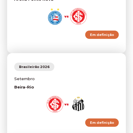
vs
Em definição
Brasileirão 2026
Setembro
Beira-Rio
vs
Em definição