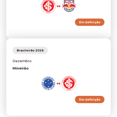
vs
Em definição
Brasileirão 2026
Dezembro
Mineirão
vs
Em definição