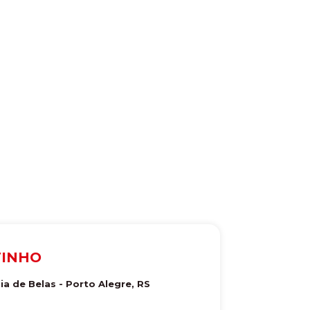
TINHO
aia de Belas
-
Porto Alegre
,
RS