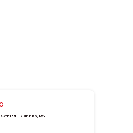
G
- Centro
-
Canoas
,
RS