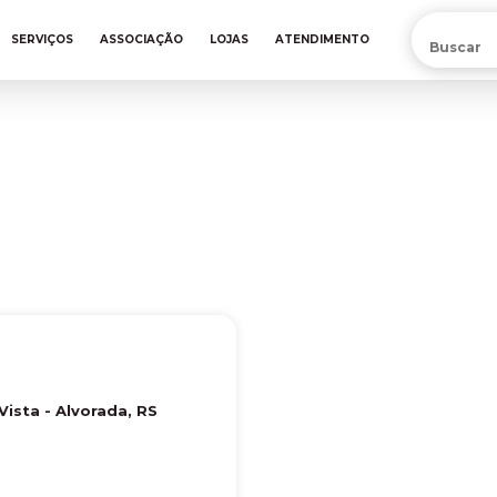
PRÉ-VENDA DA NOVA CAMISA DO INTER! COMPRE AGORA
SERVIÇOS
ASSOCIAÇÃO
LOJAS
ATENDIMENTO
 Vista
-
Alvorada
,
RS